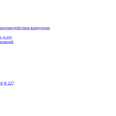
противодействия коррупции
х услуг
низаций
18 N 227