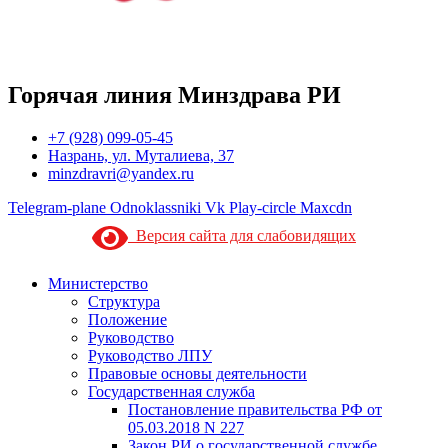
Горячая линия Минздрава РИ
+7 (928) 099-05-45
Назрань, ул. Муталиева, 37
minzdravri@yandex.ru
Telegram-plane
Odnoklassniki
Vk
Play-circle
Maxcdn
Версия сайта для слабовидящих
Министерство
Структура
Положение
Руководство
Руководство ЛПУ
Правовые основы деятельности
Государственная служба
Постановление правительства РФ от
05.03.2018 N 227
Закон РИ о государственной службе