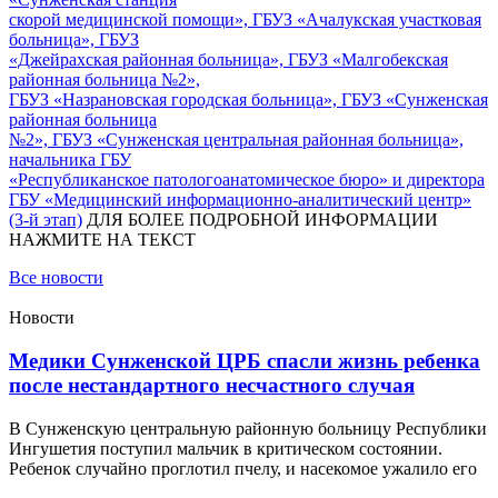
скорой медицинской помощи», ГБУЗ «Ачалукская участковая
больница», ГБУЗ
«Джейрахская районная больница», ГБУЗ «Малгобекская
районная больница №2»,
ГБУЗ «Назрановская городская больница», ГБУЗ «Сунженская
районная больница
№2», ГБУЗ «Сунженская центральная районная больница»,
начальника ГБУ
«Республиканское патологоанатомическое бюро» и директора
ГБУ «Медицинский информационно-аналитический центр»
(3-й этап)
ДЛЯ БОЛЕЕ ПОДРОБНОЙ ИНФОРМАЦИИ
НАЖМИТЕ НА ТЕКСТ
Все новости
Новости
Медики Сунженской ЦРБ спасли жизнь ребенка
после нестандартного несчастного случая
В Сунженскую центральную районную больницу Республики
Ингушетия поступил мальчик в критическом состоянии.
Ребенок случайно проглотил пчелу, и насекомое ужалило его