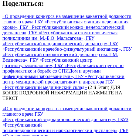
Поделиться:
«О проведении конкурса на замещение вакантной должности
главного врача ГБУ «Республиканская станция переливания
крови», ГБУ «Республиканский кожно- венерологический
диспансер», ГБУ «Республиканская стоматологическая
поликлиника им. М.-Б.О. Мальсагова», ГБУ
«Республиканский кардиологический диспансер», ГБУ
«Республиканский врачебно-физкультурный диспансер», ГБУ
«Республиканский онкологический диспансер им. Г.М.
Ведзижева», ГБУ «Республиканский центр
фтизиопульмонологии», ГБУ «Республиканский центр по
профилактике и борьбе со СПИДом и другими
инфекционными заболеваниями», ГБУ «Республиканский
центр медицинской профилактики» и директора ГБУ
«Республиканский медицинский склад»
(2-й Этап) ДЛЯ
БОЛЕЕ ПОДРОБНОЙ ИНФОРМАЦИИ НАЖМИТЕ НА
ТЕКСТ
«О проведении конкурса на замещение вакантной должности
главного врача ГБУ
«Республиканский эндокринологический диспансер», ГБУЗ
«Республиканский
психоневрологический и наркологический диспансер», ГБУ
«Сунженская станция