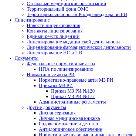
Страховые медицинские организации
Территориальный фонд ОМС
Территориальный орган Росздравнадзора по РИ
Лицензирование
Новости лицензирования
Контакты лицензирования
Единый реестр лицензий
Лицензирование медицинской деятельности
Лицензирование фармацевтической деятельности
Лицензирование НС и ПВ
Документы
Федеральные нормативные акты
НПА по лицензированию
Нормативные акты РИ
Нормативно-правовые акты МЗ РИ
Приказы МЗ РИ
Приказ МЗ РИ №120
Приказ МЗ РИ №172
Административные регламенты
Другие документы
Диспансеризация
Личная медицинская книжка
Родовспоможение и детство
Антидопинговое обеспечение
Нормативные правовые и иные акты в сфере 