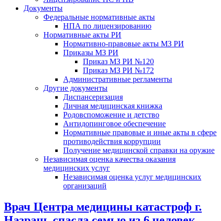
Документы
Федеральные нормативные акты
НПА по лицензированию
Нормативные акты РИ
Нормативно-правовые акты МЗ РИ
Приказы МЗ РИ
Приказ МЗ РИ №120
Приказ МЗ РИ №172
Административные регламенты
Другие документы
Диспансеризация
Личная медицинская книжка
Родовспоможение и детство
Антидопинговое обеспечение
Нормативные правовые и иные акты в сфере
противодействия коррупции
Получение медицинской справки на оружие
Независимая оценка качества оказания
медицинских услуг
Независимая оценка услуг медицинскиx
организаций
Врач Центра медицины катастроф г.
Назрань спасла семью из 6 человек,