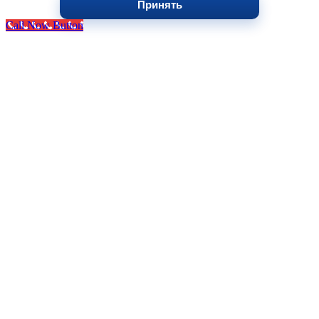
Принять
Call Now Button