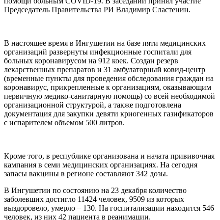
помощи больным COVID-19. В заседании принял участие
Председатель Правительства РИ Владимир Сластенин.
В настоящее время в Ингушетии на базе пяти медицинских
организаций развернуты инфекционные госпитали для
больных коронавирусом на 912 коек. Создан резерв
лекарственных препаратов и 31 амбулаторный ковид-центр
(временные пункты для проведения обследования граждан на
коронавирус, прикрепленные к организациям, оказывающим
первичную медико-санитарную помощь) со всей необходимой
организационной структурой, а также подготовлена
документация для закупки девяти криогенных газификаторов
с испарителем объемом 500 литров.
Кроме того, в республике организована и начата прививочная
кампания в семи медицинских организациях. На сегодня
запасы вакцины в регионе составляют 342 дозы.
В Ингушетии по состоянию на 23 декабря количество
заболевших достигло 11424 человек, 9509 из которых
выздоровело, умерло – 130. На госпитализации находится 546
человек, из них 42 пациента в реанимации.