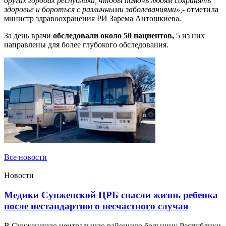
других городах республики, чтобы помочь людям сохранять
здоровье и бороться с различными заболеваниями»,-
отметила
министр здравоохранения РИ Зарема Антошкиева.
За день врачи
обследовали около 50 пациентов,
5 из них
направлены для более глубокого обследования.
Все новости
Новости
Медики Сунженской ЦРБ спасли жизнь ребенка
после нестандартного несчастного случая
В Сунженскую центральную районную больницу Республики