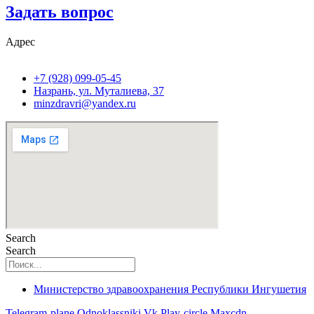
Задать вопрос
Адрес
+7 (928) 099-05-45
Назрань, ул. Муталиева, 37
minzdravri@yandex.ru
Search
Search
Министерство здравоохранения Республики Ингушетия
Telegram-plane
Odnoklassniki
Vk
Play-circle
Maxcdn