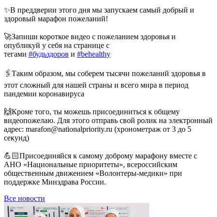
⠀
✨В преддверии этого дня мы запускаем самый добрый и
здоровый марафон пожеланий!
⠀
🚀Запиши короткое видео с пожеланием здоровья и
опубликуй у себя на странице с
тегами
#будьздоров
и
#behealthy
⠀
🖇Таким образом, мы соберем тысячи пожеланий здоровья в
этот сложный для нашей страны и всего мира в период
пандемии коронавируса
⠀
🙌Кроме того, ты можешь присоединиться к общему
видеопожелаю. Для этого отправь свой ролик на электронный
адрес: marafon@nationalpriority.ru (хронометраж от 3 до 5
секунд)
⠀
💪🏻Присоединяйся к самому доброму марафону вместе с
АНО «Национальные приоритеты», всероссийским
общественным движением «Волонтеры-медики» при
поддержке Минздрава России.
Все новости