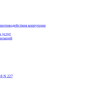
противодействия коррупции
х услуг
низаций
18 N 227