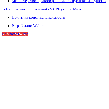
Министерство здравоохранения Республики Ингушетия
Telegram-plane
Odnoklassniki
Vk
Play-circle
Maxcdn
Политика конфиденциальности
Разработано Widum
Call Now Button