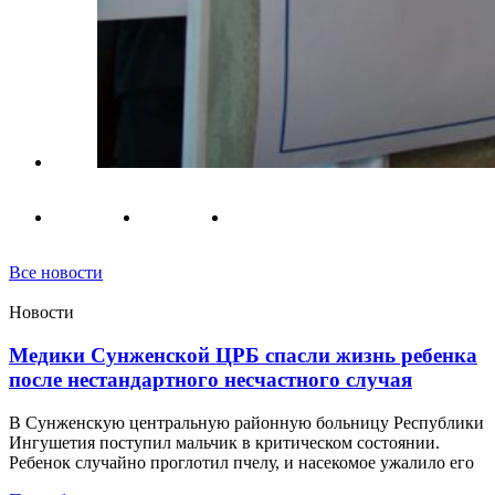
Все новости
Новости
Медики Сунженской ЦРБ спасли жизнь ребенка
после нестандартного несчастного случая
В Сунженскую центральную районную больницу Республики
Ингушетия поступил мальчик в критическом состоянии.
Ребенок случайно проглотил пчелу, и насекомое ужалило его