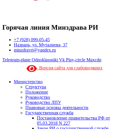
Горячая линия Минздрава РИ
+7 (928) 099-05-45
Назрань, ул. Муталиева, 37
minzdravri@yandex.ru
Telegram-plane
Odnoklassniki
Vk
Play-circle
Maxcdn
Версия сайта для слабовидящих
Министерство
Структура
Положение
Руководство
Руководство ЛПУ
Правовые основы деятельности
Государственная служба
Постановление правительства РФ от
05.03.2018 N 227
Закон РИ о государственной службе