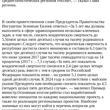
среднестатистических регионов России», — сказал Глава
региона.
В своём приветственном слове Председатель Правительства
Ингушетии Зелимхан Евлоев отметил:-«За 5 лет мы должны
выполнить в сфере здравоохранения несколько ключевых
задач, в том числе, снизить младенческую смертность до
5,5(пяти целых пяти десятых) случая на тысячу родившихся
младенцев».Следует отметить, что младенческая смертность в
республике достигла своего минимума и составила 6,3 (шесть
целых три десятых) случая на тысячу родившихся живыми,
что ниже уровня 2017 (две тысячи семнадцатого) года на 14
процентов (2017 г. – 7,3 случая).»За пять лет показатель
младенческой смертности снизился в 2,4 (две целых четыре
десятых) раза, вместе с тем в среднем по Российской
Федерации показатель ниже – на уровне 5,1 (пяти целых
одной десятой) случая. К 2024 году в соответствии с майским
указом Президента нам необходимо снизить показатель до 4,5
(четырех целых пяти десятых) случая». — заключил Премьер
министр.Основным итогом работы стал выработанный
комплекс инициатив по каждому национальному проекту, а
также по реализации региональных проектов. Наиболее
значимые из них могут войти в перечень вопросов для