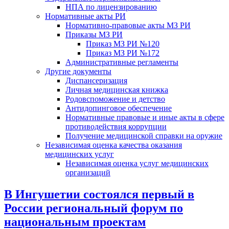
НПА по лицензированию
Нормативные акты РИ
Нормативно-правовые акты МЗ РИ
Приказы МЗ РИ
Приказ МЗ РИ №120
Приказ МЗ РИ №172
Административные регламенты
Другие документы
Диспансеризация
Личная медицинская книжка
Родовспоможение и детство
Антидопинговое обеспечение
Нормативные правовые и иные акты в сфере
противодействия коррупции
Получение медицинской справки на оружие
Независимая оценка качества оказания
медицинских услуг
Независимая оценка услуг медицинскиx
организаций
В Ингушетии состоялся первый в
России региональный форум по
национальным проектам