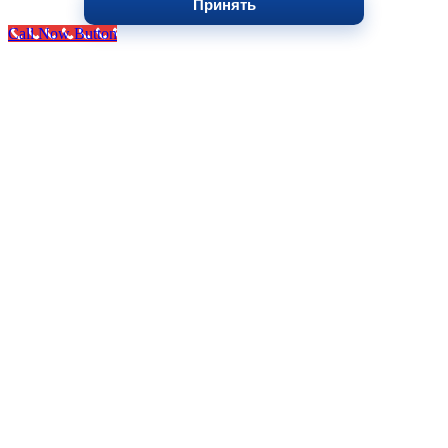
Принять
Call Now Button