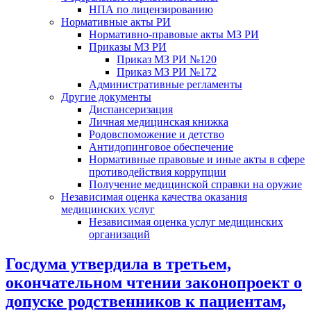
НПА по лицензированию
Нормативные акты РИ
Нормативно-правовые акты МЗ РИ
Приказы МЗ РИ
Приказ МЗ РИ №120
Приказ МЗ РИ №172
Административные регламенты
Другие документы
Диспансеризация
Личная медицинская книжка
Родовспоможение и детство
Антидопинговое обеспечение
Нормативные правовые и иные акты в сфере
противодействия коррупции
Получение медицинской справки на оружие
Независимая оценка качества оказания
медицинских услуг
Независимая оценка услуг медицинскиx
организаций
Госдума утвердила в третьем,
окончательном чтении законопроект о
допуске родственников к пациентам,