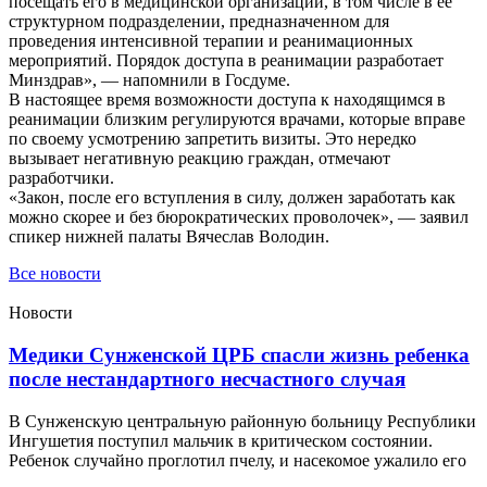
посещать его в медицинской организации, в том числе в ее
структурном подразделении, предназначенном для
проведения интенсивной терапии и реанимационных
мероприятий. Порядок доступа в реанимации разработает
Минздрав», — напомнили в Госдуме.
В настоящее время возможности доступа к находящимся в
реанимации близким регулируются врачами, которые вправе
по своему усмотрению запретить визиты. Это нередко
вызывает негативную реакцию граждан, отмечают
разработчики.
«Закон, после его вступления в силу, должен заработать как
можно скорее и без бюрократических проволочек», — заявил
спикер нижней палаты Вячеслав Володин.
Все новости
Новости
Медики Сунженской ЦРБ спасли жизнь ребенка
после нестандартного несчастного случая
В Сунженскую центральную районную больницу Республики
Ингушетия поступил мальчик в критическом состоянии.
Ребенок случайно проглотил пчелу, и насекомое ужалило его