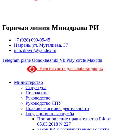
Горячая линия Минздрава РИ
+7 (928) 099-05-45
Назрань, ул. Муталиева, 37
minzdravri@yandex.ru
Telegram-plane
Odnoklassniki
Vk
Play-circle
Maxcdn
Версия сайта для слабовидящих
Министерство
Структура
Положение
Руководство
Руководство ЛПУ
Правовые основы деятельности
Государственная служба
Постановление правительства РФ от
05.03.2018 N 227
Закон РИ о государственной службе