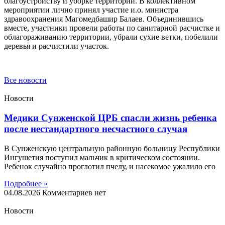
благоустройству и уборке территории. В коллективном
мероприятии лично принял участие и.о. министра
здравоохранения Магомедбашир Балаев. Объединившись
вместе, участники провели работы по санитарной расчистке и
облагораживанию территории, убрали сухие ветки, побелили
деревья и расчистили участок.
Все новости
Новости
Медики Сунженской ЦРБ спасли жизнь ребенка
после нестандартного несчастного случая
В Сунженскую центральную районную больницу Республики
Ингушетия поступил мальчик в критическом состоянии.
Ребенок случайно проглотил пчелу, и насекомое ужалило его
Подробнее »
04.08.2026
Комментариев нет
Новости