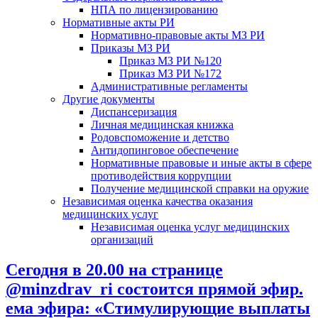
НПА по лицензированию
Нормативные акты РИ
Нормативно-правовые акты МЗ РИ
Приказы МЗ РИ
Приказ МЗ РИ №120
Приказ МЗ РИ №172
Административные регламенты
Другие документы
Диспансеризация
Личная медицинская книжка
Родовспоможение и детство
Антидопинговое обеспечение
Нормативные правовые и иные акты в сфере
противодействия коррупции
Получение медицинской справки на оружие
Независимая оценка качества оказания
медицинских услуг
Независимая оценка услуг медицинскиx
организаций
Сегодня в 20.00 на странице
@minzdrav_ri состоится прямой эфир.
ема эфира: «Стимулирующие выплаты