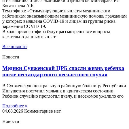
и начальника отдела экономики и финансов Минздрава РИ
Богатырева А.Б.
Тема эфира: «Стимулирующие выплаты медицинским
работникам оказазывающим медицинскую помощь гражданам
у которых выявлена COVID-19 и лицам из группы риска
заражения COVID-19.
В ходе прямого эфира будут рассмотрены все вопросы
касательно данных выплат.
Все новости
Новости
Медики Сунженской ЦРБ спасли жизнь ребенка
после нестандартного несчастного случая
В Сунженскую центральную районную больницу Республики
Ингушетия поступил мальчик в критическом состоянии.
Ребенок случайно проглотил пчелу, и насекомое ужалило его
Подробнее »
04.08.2026
Комментариев нет
Новости