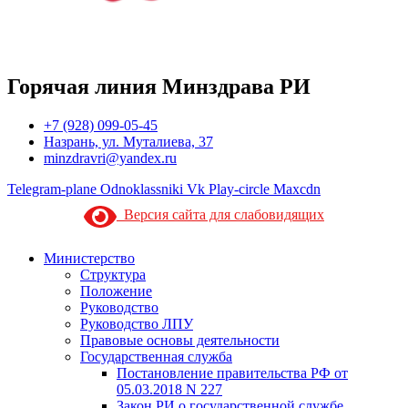
Горячая линия Минздрава РИ
+7 (928) 099-05-45
Назрань, ул. Муталиева, 37
minzdravri@yandex.ru
Telegram-plane
Odnoklassniki
Vk
Play-circle
Maxcdn
Версия сайта для слабовидящих
Министерство
Структура
Положение
Руководство
Руководство ЛПУ
Правовые основы деятельности
Государственная служба
Постановление правительства РФ от
05.03.2018 N 227
Закон РИ о государственной службе