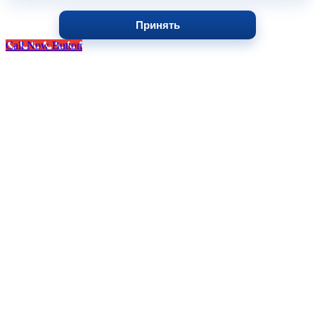
Принять
Call Now Button