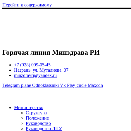
Перейти к содержимому
Горячая линия Минздрава РИ
+7 (928) 099-05-45
Назрань, ул. Муталиева, 37
minzdravri@yandex.ru
Telegram-plane
Odnoklassniki
Vk
Play-circle
Maxcdn
Министерство
Структура
Положение
Руководство
Руководство ЛПУ