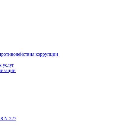
противодействия коррупции
х услуг
низаций
18 N 227