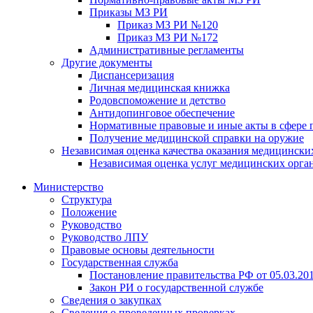
Приказы МЗ РИ
Приказ МЗ РИ №120
Приказ МЗ РИ №172
Административные регламенты
Другие документы
Диспансеризация
Личная медицинская книжка
Родовспоможение и детство
Антидопинговое обеспечение
Нормативные правовые и иные акты в сфере 
Получение медицинской справки на оружие
Независимая оценка качества оказания медицински
Независимая оценка услуг медицинскиx орга
Министерство
Структура
Положение
Руководство
Руководство ЛПУ
Правовые основы деятельности
Государственная служба
Постановление правительства РФ от 05.03.20
Закон РИ о государственной службе
Сведения о закупках
Сведения о проведенных проверках