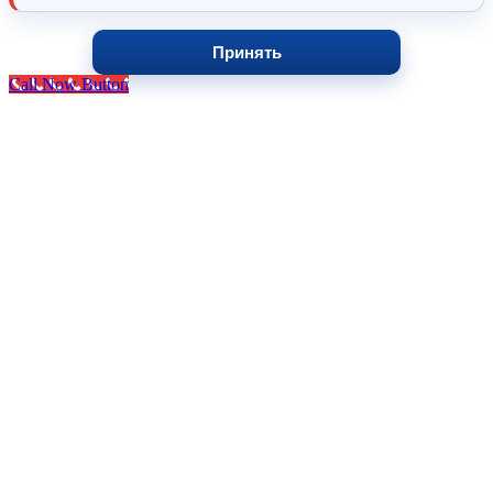
Принять
Call Now Button