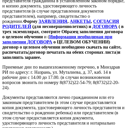
представителя гражданина в установленном законом порядке,
и копию документа, удостоверяющего личность
представителя (в случае представления документов
представителем), например, свидетельство о
рождении.
Форму
ЗАЯВЛЕНИЯ
,
АНКЕТЫ
,
СОГЛАСИЯ
РОДИТЕЛЕЙ
(для несовершеннолетних) и
ДОГОВОРА
(
в
трех экземплярах
,
смотрите Образец заполнения договора
о целевом обучении
и (
Информация необходимая при
заполнении ДОГОВОРА
о ЦЕЛЕВОМ ОБУЧЕНИИ)
договор о целевом обучении необходимо скачать на сайте,
распечатать
(
договор печатать на обеих сторонах листа
)
и
заполнить заранее.
Приемные дни по вышеизложенному перечню, в Минздрав
РИ по адресу: г. Назрань, ул. Муталиева, д. 37, каб. 14 в
рабочие дни с 14.00 до 17.00. (в случаи возникновения
вопросов звонить по номеру 8(8732)22-54-79; 8(8732)22-20-
24).
Документы представляются лично гражданином или его
законным представителем (в этом случае предоставляется
копия документа, удостоверяющего личность представителя и
свидетельство о рождении ребенка) или представителем (в
этом случае предоставляется копия документа,
удостоверяющего личность представителя и нотариально