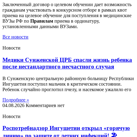
Заключенный договор о целевом обучении дает возможность
гражданам участвовать в конкурсном отборе в рамках квот
приема на целевое обучение для поступления в медицинские
ВУЗы РФ по
Правилам
приема в ординатуру,
установленными данными ВУЗами.
Все новости
Новости
Медики Сунженской ЦРБ спасли жизнь ребенка
после нестандартного несчастного случая
В Сунженскую центральную районную больницу Республики
Ингушетия поступил мальчик в критическом состоянии.
Ребенок случайно проглотил пчелу, и насекомое ужалило его
Подробнее »
04.08.2026
Комментариев нет
Новости
Роспотребнадзор Ингушетии открыл «горячую
линию» по защите от летних инфекций! 🏖