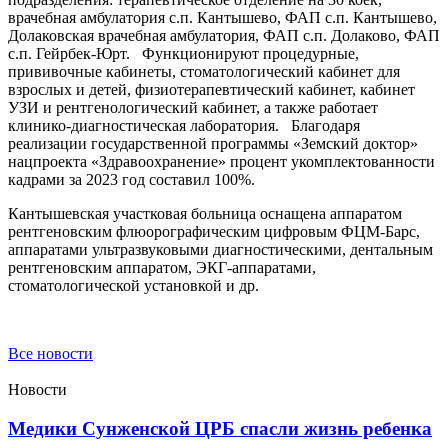
врачебная амбулатория с.п. Кантышево, ФАП с.п. Кантышево,
Долаковская врачебная амбулатория, ФАП с.п. Долаково, ФАП
с.п. Гейрбек-Юрт. Функционируют процедурные,
прививочные кабинеты, стоматологический кабинет для
взрослых и детей, физиотерапевтический кабинет, кабинет
УЗИ и рентгенологический кабинет, а также работает
клинико-диагностическая лаборатория. Благодаря
реализации государственной программы «Земский доктор»
нацпроекта «Здравоохранение» процент укомплектованности
кадрами за 2023 год составил 100%.
Кантышевская участковая больница оснащена аппаратом
рентгеновским флюорографическим цифровым ФЦМ-Барс,
аппаратами ультразвуковыми диагностическими, дентальным
рентгеновским аппаратом, ЭКГ-аппаратами,
стоматологической установкой и др.
Все новости
Новости
Медики Сунженской ЦРБ спасли жизнь ребенка