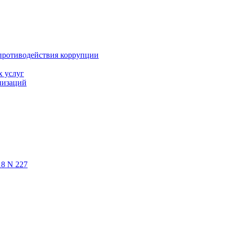
противодействия коррупции
х услуг
низаций
18 N 227