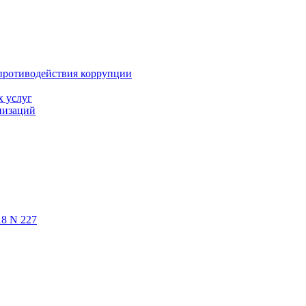
противодействия коррупции
х услуг
низаций
18 N 227