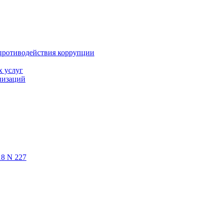
противодействия коррупции
х услуг
низаций
18 N 227