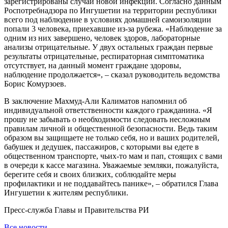
зарегистрированы случаи новой инфекции. Согласно данным
Роспотребнадзора по Ингушетии на территории республики
всего под наблюдение в условиях домашней самоизоляции
попали 3 человека, приехавшие из-за рубежа. «Наблюдение за
одним из них завершено, человек здоров, лабораторные
анализы отрицательные. У двух остальных граждан первые
результаты отрицательные, респираторная симптоматика
отсутствует, на данный момент граждане здоровы,
наблюдение продолжается», – сказал руководитель ведомства
Борис Комурзоев.
В заключение Махмуд-Али Калиматов напомнил об
индивидуальной ответственности каждого гражданина. «Я
прошу не забывать о необходимости следовать несложным
правилам личной и общественной безопасности. Ведь таким
образом вы защищаете не только себя, но и ваших родителей,
бабушек и дедушек, пассажиров, с которыми вы едете в
общественном транспорте, чьих-то мам и пап, стоящих с вами
в очереди к кассе магазина. Уважаемые земляки, пожалуйста,
берегите себя и своих близких, соблюдайте меры
профилактики и не поддавайтесь панике», – обратился Глава
Ингушетии к жителям республики.
Пресс-служба Главы и Правительства РИ
Все новости