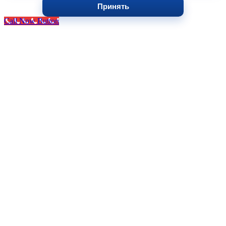
Принять
Call Now Button