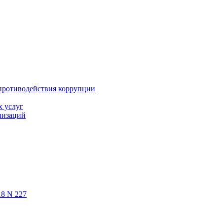
противодействия коррупции
х услуг
низаций
18 N 227