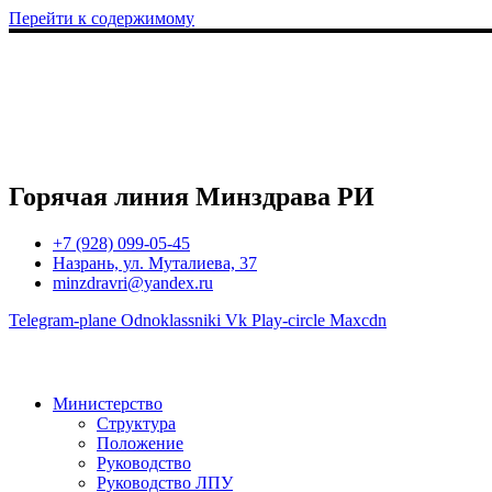
Перейти к содержимому
Горячая линия Минздрава РИ
+7 (928) 099-05-45
Назрань, ул. Муталиева, 37
minzdravri@yandex.ru
Telegram-plane
Odnoklassniki
Vk
Play-circle
Maxcdn
Министерство
Структура
Положение
Руководство
Руководство ЛПУ