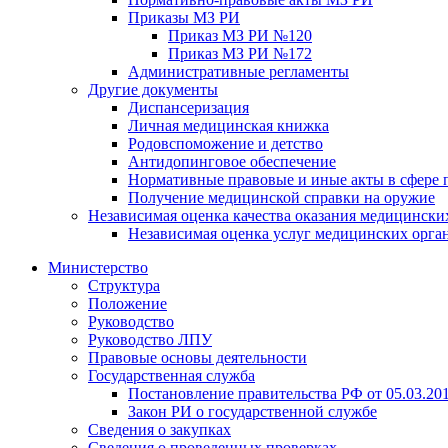
Приказы МЗ РИ
Приказ МЗ РИ №120
Приказ МЗ РИ №172
Административные регламенты
Другие документы
Диспансеризация
Личная медицинская книжка
Родовспоможение и детство
Антидопинговое обеспечение
Нормативные правовые и иные акты в сфере 
Получение медицинской справки на оружие
Независимая оценка качества оказания медицински
Независимая оценка услуг медицинскиx орга
Министерство
Структура
Положение
Руководство
Руководство ЛПУ
Правовые основы деятельности
Государственная служба
Постановление правительства РФ от 05.03.20
Закон РИ о государственной службе
Сведения о закупках
Сведения о проведенных проверках