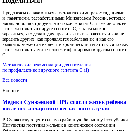
Поделиться:
Предлагаем ознакомиться с методическими рекомендациями
и памятками, разработанными Минздравом России, которые
наглядно иллюстрируют, что такое гепатит С и чем он опасен,
что важно знать о вирусе гепатита С, как им можно
заразиться, что делать для профилактики заражения и как не
заразить других, как проявляется заболевание и как его
выявить, можно ли вылечить хронический гепатит С, а также,
что важно знать, если человек инфицирован вирусом гепатита
С.
Методические рекомендации для населения
по профилактике вирусного гепатита С (1)
Все новости
Новости
Медики Сунженской ЦРБ спасли жизнь ребенка
после нестандартного несчастного случая
В Сунженскую центральную районную больницу Республики
Ингушетия поступил мальчик в критическом состоянии.
Ребенок случайно проглотил пчелу, и насекомое ужалило его