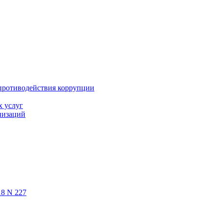
противодействия коррупции
х услуг
низаций
18 N 227