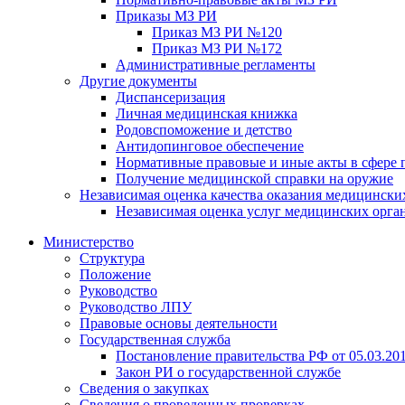
Приказы МЗ РИ
Приказ МЗ РИ №120
Приказ МЗ РИ №172
Административные регламенты
Другие документы
Диспансеризация
Личная медицинская книжка
Родовспоможение и детство
Антидопинговое обеспечение
Нормативные правовые и иные акты в сфере 
Получение медицинской справки на оружие
Независимая оценка качества оказания медицински
Независимая оценка услуг медицинскиx орга
Министерство
Структура
Положение
Руководство
Руководство ЛПУ
Правовые основы деятельности
Государственная служба
Постановление правительства РФ от 05.03.20
Закон РИ о государственной службе
Сведения о закупках
Сведения о проведенных проверках