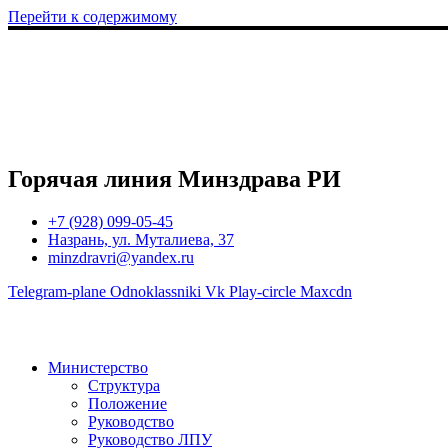
Перейти к содержимому
Горячая линия Минздрава РИ
+7 (928) 099-05-45
Назрань, ул. Муталиева, 37
minzdravri@yandex.ru
Telegram-plane
Odnoklassniki
Vk
Play-circle
Maxcdn
Министерство
Структура
Положение
Руководство
Руководство ЛПУ