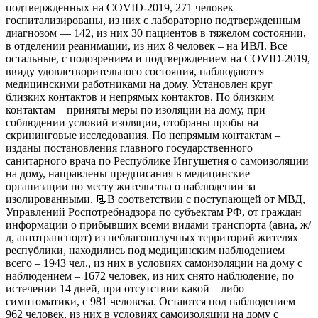
подтвержденных на COVID-2019, 271 человек
госпитализированы, из них с лабораторно подтвержденным
диагнозом — 142, из них 30 пациентов в тяжелом состоянии,
в отделении реанимации, из них 8 человек – на ИВЛ. Все
остальные, с подозрением и подтверждением на COVID-2019,
ввиду удовлетворительного состояния, наблюдаются
медицинскими работниками на дому. Установлен круг
близких контактов и непрямых контактов. По близким
контактам – приняты меры по изоляции на дому, при
соблюдении условий изоляции, отобраны пробы на
скрининговые исследования. По непрямым контактам –
изданы постановления главного государственного
санитарного врача по Республике Ингушетия о самоизоляции
на дому, направлены предписания в медицинские
организации по месту жительства о наблюдении за
изолированными. 📃В соответствии с поступающей от МВД,
Управлений Роспотребнадзора по субъектам РФ, от граждан
информации о прибывших всеми видами транспорта (авиа, ж/
д, автотранспорт) из неблагополучных территорий жителях
республики, находились под медицинским наблюдением
всего – 1943 чел., из них в условиях самоизоляции на дому с
наблюдением – 1672 человек, из них снято наблюдение, по
истечении 14 дней, при отсутствии какой – либо
симптоматики, с 981 человека. Остаются под наблюдением
962 человек, из них в условиях самоизоляции на дому с