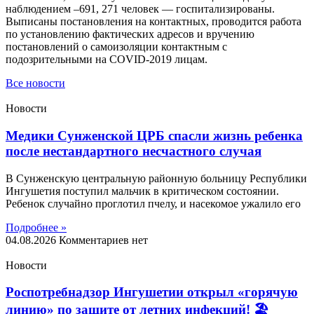
наблюдением –691, 271 человек — госпитализированы.
Выписаны постановления на контактных, проводится работа
по установлению фактических адресов и вручению
постановлений о самоизоляции контактным с
подозрительными на COVID-2019 лицам.
Все новости
Новости
Медики Сунженской ЦРБ спасли жизнь ребенка
после нестандартного несчастного случая
В Сунженскую центральную районную больницу Республики
Ингушетия поступил мальчик в критическом состоянии.
Ребенок случайно проглотил пчелу, и насекомое ужалило его
Подробнее »
04.08.2026
Комментариев нет
Новости
Роспотребнадзор Ингушетии открыл «горячую
линию» по защите от летних инфекций! 🏖