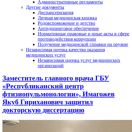
Административные регламенты
Другие документы
Диспансеризация
Личная медицинская книжка
Родовспоможение и детство
Антидопинговое обеспечение
Нормативные правовые и иные акты в сфере
противодействия коррупции
Получение медицинской справки на оружие
Независимая оценка качества оказания
медицинских услуг
Независимая оценка услуг медицинскиx
организаций
Заместитель главного врача ГБУ
«Республиканский центр
фтизиопульмонологии», Имагожев
Якуб Гириханович защитил
докторскую диссертацию