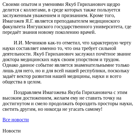
Своими опытом и умениями Якуб Гириханович щедро
делится с коллегами, в среде которых также пользуется
заслуженным уважением и признанием. Кроме того,
Имагожев Я.Г. является преподавателем медицинского
факультета Ингушского государственного университета, где
передаёт знания новому поколению врачей.
И.И. Мечников как-то отметил, что характерную черту
науки составляет именно то, что она требует сильной
деятельности. Якуб Гириханович заслужил почётное звание
доктора медицинских наук своим упорством и трудом.
Однако данное событие является знаменательнымне только
лишь для него, но и для всей нашей республики, поскольку
задаёт вектор развития нашей медицины, науки и всего
общества в целом.
Поздравляем Имагожева Якуба Гирихановича с этим
высоким достижением, желаем ему не ставить точку на
достигнутом и смело продолжать бороздить просторы науки,
светить другим, но никогда не угасать самому!
Все новости
Новости