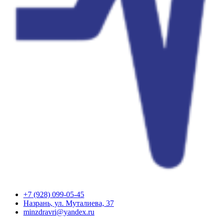
+7 (928) 099-05-45
Назрань, ул. Муталиева, 37
minzdravri@yandex.ru