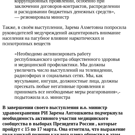
коррупционных проявлений, особенно при
заключении договоров-контрактов, распределении
и расходовании бюджетных денежных средств»,
— резюмировала министр
Также, в своём выступлении, Зарема Ахметовна попросила
руководителей медучреждений акцентировать внимание
населения на пагубное влияние наркотических и
психотропных веществ
«Необходимо активизировать работу
республиканского центра общественного здоровья
и медицинской профилактики. Мы должны
увеличить число выступлений на телевидении,
радиоэфирах и социальных сетях. Мы, как
мусульмане, ингуши, должностные лица, должны
пресекать любые негативные проявления и
принимать все необходимые меры реагирования»,-
подытожила и.о. министра
В завершении своего выступления и.о. министр
здравоохранения РИ Зарема Антошкиева подчеркнула
необходимость активного участия медицинского
сообщества в выборах Президента России , которые
пройдут с 15 по 17 марта. Она отметила, что выражение
гражданской позиции каждого члена общества в этом