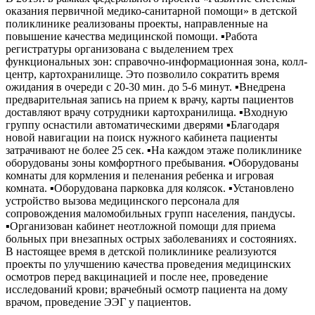
оказания первичной медико-санитарной помощи» в детской
поликлинике реализованы проекты, направленные на
повышение качества медицинской помощи. ▪Работа
регистратуры организована с выделением трех
функциональных зон: справочно-информационная зона, колл-
центр, картохранилище. Это позволило сократить время
ожидания в очереди с 20-30 мин. до 5-6 минут. ▪Внедрена
предварительная запись на прием к врачу, карты пациентов
доставляют врачу сотрудники картохранилища. ▪Входную
группу оснастили автоматическими дверями ▪Благодаря
новой навигации на поиск нужного кабинета пациенты
затрачивают не более 25 сек. ▪На каждом этаже поликлинике
оборудованы зоны комфортного пребывания. ▪Оборудованы
комнаты для кормления и пеленания ребенка и игровая
комната. ▪Оборудована парковка для колясок. ▪Установлено
устройство вызова медицинского персонала для
сопровождения маломобильных групп населения, пандусы.
▪Организован кабинет неотложной помощи для приема
больных при внезапных острых заболеваниях и состояниях.
В настоящее время в детской поликлинике реализуются
проекты по улучшению качества проведения медицинских
осмотров перед вакцинацией и после нее, проведение
исследований крови; врачебный осмотр пациента на дому
врачом, проведение ЭЭГ у пациентов.