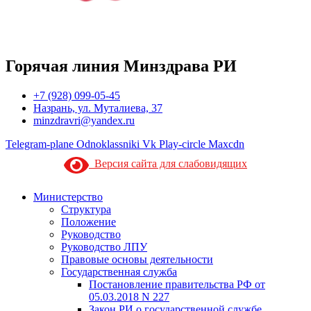
Горячая линия Минздрава РИ
+7 (928) 099-05-45
Назрань, ул. Муталиева, 37
minzdravri@yandex.ru
Telegram-plane
Odnoklassniki
Vk
Play-circle
Maxcdn
Версия сайта для слабовидящих
Министерство
Структура
Положение
Руководство
Руководство ЛПУ
Правовые основы деятельности
Государственная служба
Постановление правительства РФ от
05.03.2018 N 227
Закон РИ о государственной службе