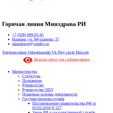
Горячая линия Минздрава РИ
+7 (928) 099-05-45
Назрань, ул. Муталиева, 37
minzdravri@yandex.ru
Telegram-plane
Odnoklassniki
Vk
Play-circle
Maxcdn
Версия сайта для слабовидящих
Министерство
Структура
Положение
Руководство
Руководство ЛПУ
Правовые основы деятельности
Государственная служба
Постановление правительства РФ от
05.03.2018 N 227
Закон РИ о государственной службе