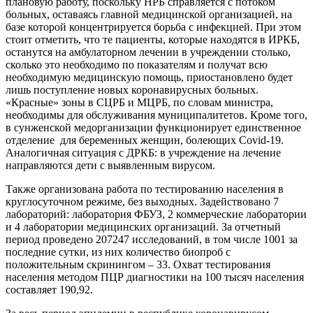
плановую работу, поскольку НРБ справляется с потоком
больных, оставаясь главной медицинской организацией, на
базе которой концентрируется борьба с инфекцией. При этом
стоит отметить, что те пациенты, которые находятся в ИРКБ,
останутся на амбулаторном лечении в учреждении столько,
сколько это необходимо по показателям и получат всю
необходимую медицинскую помощь, приостановлено будет
лишь поступление новых коронавирусных больных.
«Красные» зоны в СЦРБ и МЦРБ, по словам министра,
необходимы для обслуживания муниципалитетов. Кроме того,
в сунженской медорганизации функционирует единственное
отделение для беременных женщин, болеющих Covid-19.
Аналогичная ситуация с ДРКБ: в учреждение на лечение
направляются дети с выявленным вирусом.
Также организована работа по тестированию населения в
круглосуточном режиме, без выходных. Задействовано 7
лабораторий: лаборатория ФБУЗ, 2 коммерческие лаборатории
и 4 лаборатории медицинских организаций. За отчетный
период проведено 207247 исследований, в том числе 1001 за
последние сутки, из них количество биопроб с
положительным скринингом – 33. Охват тестирования
населения методом ПЦР диагностики на 100 тысяч населения
составляет 190,92.