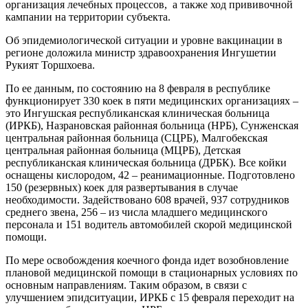
организация лечебных процессов, а также ход прививочной
кампании на территории субъекта.
Об эпидемиологической ситуации и уровне вакцинации в
регионе доложила министр здравоохранения Ингушетии
Рукият Торшхоева.
По ее данным, по состоянию на 8 февраля в республике
функционирует 330 коек в пяти медицинских организациях –
это Ингушская республиканская клиническая больница
(ИРКБ), Назрановская районная больница (НРБ), Сунженская
центральная районная больница (СЦРБ), Малгобекская
центральная районная больница (МЦРБ), Детская
республиканская клиническая больница (ДРБК). Все койки
оснащены кислородом, 42 – реанимационные. Подготовлено
150 (резервных) коек для развертывания в случае
необходимости. Задействовано 608 врачей, 937 сотрудников
среднего звена, 256 – из числа младшего медицинского
персонала и 151 водитель автомобилей скорой медицинской
помощи.
По мере освобождения коечного фонда идет возобновление
плановой медицинской помощи в стационарных условиях по
основным направлениям. Таким образом, в связи с
улучшением эпидситуации, ИРКБ с 15 февраля переходит на