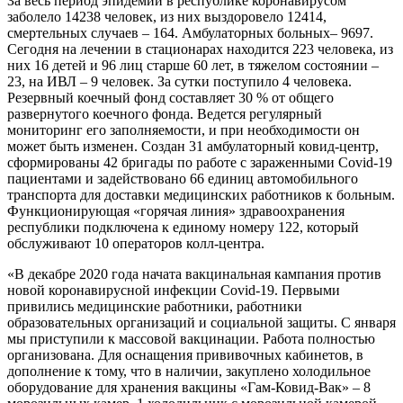
За весь период эпидемии в республике коронавирусом
заболело 14238 человек, из них выздоровело 12414,
смертельных случаев – 164. Амбулаторных больных– 9697.
Сегодня на лечении в стационарах находится 223 человека, из
них 16 детей и 96 лиц старше 60 лет, в тяжелом состоянии –
23, на ИВЛ – 9 человек. За сутки поступило 4 человека.
Резервный коечный фонд составляет 30 % от общего
развернутого коечного фонда. Ведется регулярный
мониторинг его заполняемости, и при необходимости он
может быть изменен. Создан 31 амбулаторный ковид-центр,
сформированы 42 бригады по работе с зараженными Covid-19
пациентами и задействовано 66 единиц автомобильного
транспорта для доставки медицинских работников к больным.
Функционирующая «горячая линия» здравоохранения
республики подключена к единому номеру 122, который
обслуживают 10 операторов колл-центра.
«В декабре 2020 года начата вакцинальная кампания против
новой коронавирусной инфекции Covid-19. Первыми
привились медицинские работники, работники
образовательных организаций и социальной защиты. С января
мы приступили к массовой вакцинации. Работа полностью
организована. Для оснащения прививочных кабинетов, в
дополнение к тому, что в наличии, закуплено холодильное
оборудование для хранения вакцины «Гам-Ковид-Вак» – 8