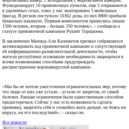
морозильных камер, 1 холодильник с морозильной камерой.
Функционирует 10 прививочных пунктов, еще 5 открываются
в удаленных селах, плюс у нас экипировано 5 мобильных
бригад. В регион поступило 10362 дозы, из них 8800 прибыли
буквально накануне. Первым компонентом привились свыше
1500 человек, вторым – больше 350 человек», – сообщила о
статусе прививочной кампании Рукият Торщхоева.
В заключение Махмуд-Али Калиматов призвал собравшихся
активизировать ход прививочной кампании и сопутствующей
ей информационно-разъяснительной деятельности, чтобы
жители республики осознавали необходимость защищаться и
всеми возможными способами предупреждать
распространение коронавирусной кампании.
«Мы бы не хотели ужесточения ограничительных мер, потому
что люди от них уже устали – устали от запретов, от самой
болезни. Раньше ограничения были единственным способом
предостеречься. Сейчас у нас есть возможность сделать
прививку, защитить себя и спокойно жить дальше, не боясь ни
вируса, ни его последствий», – сказал он.
Все новости