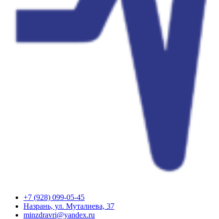
+7 (928) 099-05-45
Назрань, ул. Муталиева, 37
minzdravri@yandex.ru