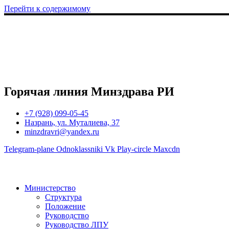
Перейти к содержимому
Горячая линия Минздрава РИ
+7 (928) 099-05-45
Назрань, ул. Муталиева, 37
minzdravri@yandex.ru
Telegram-plane
Odnoklassniki
Vk
Play-circle
Maxcdn
Министерство
Структура
Положение
Руководство
Руководство ЛПУ