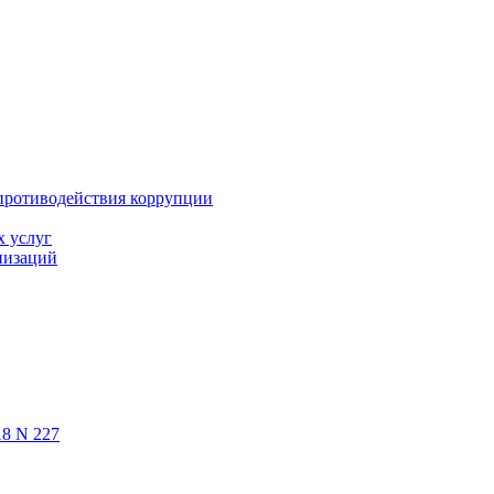
противодействия коррупции
х услуг
низаций
18 N 227