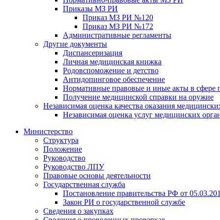
Приказы МЗ РИ
Приказ МЗ РИ №120
Приказ МЗ РИ №172
Административные регламенты
Другие документы
Диспансеризация
Личная медицинская книжка
Родовспоможение и детство
Антидопинговое обеспечение
Нормативные правовые и иные акты в сфере 
Получение медицинской справки на оружие
Независимая оценка качества оказания медицински
Независимая оценка услуг медицинскиx орга
Министерство
Структура
Положение
Руководство
Руководство ЛПУ
Правовые основы деятельности
Государственная служба
Постановление правительства РФ от 05.03.20
Закон РИ о государственной службе
Сведения о закупках
Сведения о проведенных проверках