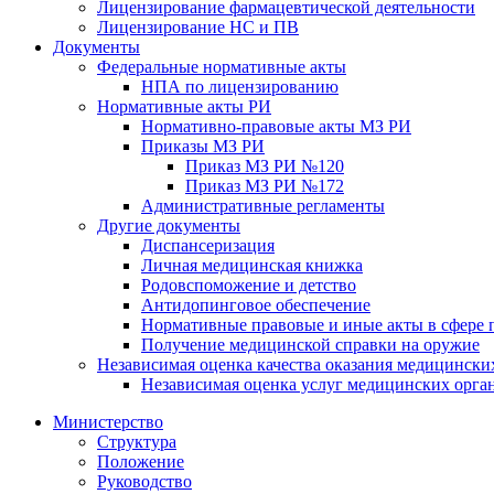
Лицензирование фармацевтической деятельности
Лицензирование НС и ПВ
Документы
Федеральные нормативные акты
НПА по лицензированию
Нормативные акты РИ
Нормативно-правовые акты МЗ РИ
Приказы МЗ РИ
Приказ МЗ РИ №120
Приказ МЗ РИ №172
Административные регламенты
Другие документы
Диспансеризация
Личная медицинская книжка
Родовспоможение и детство
Антидопинговое обеспечение
Нормативные правовые и иные акты в сфере 
Получение медицинской справки на оружие
Независимая оценка качества оказания медицински
Независимая оценка услуг медицинскиx орга
Министерство
Структура
Положение
Руководство