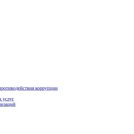
противодействия коррупции
х услуг
низаций