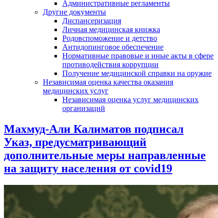
Административные регламенты
Другие документы
Диспансеризация
Личная медицинская книжка
Родовспоможение и детство
Антидопинговое обеспечение
Нормативные правовые и иные акты в сфере
противодействия коррупции
Получение медицинской справки на оружие
Независимая оценка качества оказания
медицинских услуг
Независимая оценка услуг медицинскиx
организаций
Махмуд-Али Калиматов подписал
Указ, предусматривающий
дополнительные меры направленные
на защиту населения от covid19