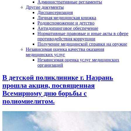
Административные регламенты
Другие документы
Диспансеризация
Личная медицинская книжка
Родовспоможение и детство
Антидопинговое обеспечение
Нормативные правовые и иные акты в сфере
противодействия коррупции
Получение медицинской справки на оружие
Независимая оценка качества оказания
медицинских услуг
Независимая оценка услуг медицинскиx
организаций
В детской поликлинике г. Назрань
прошла акция, посвященная
Всемирному дню борьбы с
полиомиелитом.