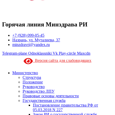
Горячая линия Минздрава РИ
+7 (928) 099-05-45
Назрань, ул. Муталиева, 37
minzdravri@yandex.ru
Telegram-plane
Odnoklassniki
Vk
Play-circle
Maxcdn
Версия сайта для слабовидящих
Министерство
Структура
Положение
Руководство
Руководство ЛПУ
Правовые основы деятельности
Государственная служба
Постановление правительства РФ от
05.03.2018 N 227
Закон РИ о государственной службе