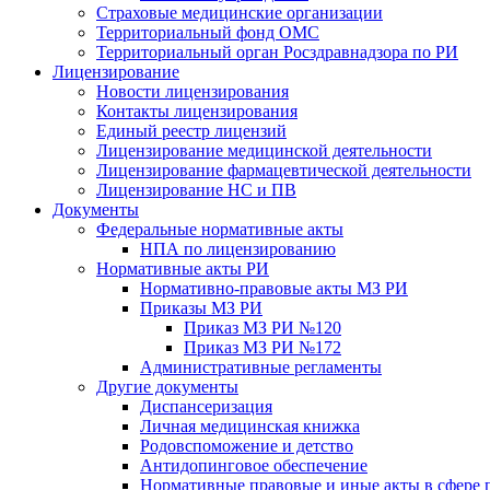
Страховые медицинские организации
Территориальный фонд ОМС
Территориальный орган Росздравнадзора по РИ
Лицензирование
Новости лицензирования
Контакты лицензирования
Единый реестр лицензий
Лицензирование медицинской деятельности
Лицензирование фармацевтической деятельности
Лицензирование НС и ПВ
Документы
Федеральные нормативные акты
НПА по лицензированию
Нормативные акты РИ
Нормативно-правовые акты МЗ РИ
Приказы МЗ РИ
Приказ МЗ РИ №120
Приказ МЗ РИ №172
Административные регламенты
Другие документы
Диспансеризация
Личная медицинская книжка
Родовспоможение и детство
Антидопинговое обеспечение
Нормативные правовые и иные акты в сфере 