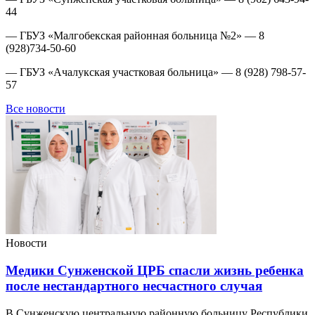
44
— ГБУЗ «Малгобекская районная больница №2» — 8
(928)734-50-60
— ГБУЗ «Ачалукская участковая больница» — 8 (928) 798-57-
57
Все новости
Новости
Медики Сунженской ЦРБ спасли жизнь ребенка
после нестандартного несчастного случая
В Сунженскую центральную районную больницу Республики