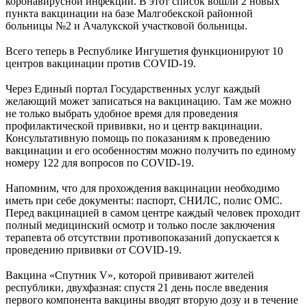
коронавирусной инфекции. В этот список вошли 2 новых
пункта вакцинации на базе Малгобекской районной
больницы №2 и Ачалукской участковой больницы.
⠀
Всего теперь в Республике Ингушетия функционируют 10
центров вакцинации против COVID-19.
⠀
Через Единый портал Государственных услуг каждый
желающий может записаться на вакцинацию. Там же можно
не только выбрать удобное время для проведения
профилактической прививки, но и центр вакцинации.
Консультативную помощь по показаниям к проведению
вакцинации и его особенностям можно получить по единому
номеру 122 для вопросов по COVID-19.
⠀
Напомним, что для прохождения вакцинации необходимо
иметь при себе документы: паспорт, СНИЛС, полис ОМС.
Перед вакцинацией в самом центре каждый человек проходит
полный медицинский осмотр и только после заключения
терапевта об отсутствии противопоказаний допускается к
проведению прививки от COVID-19.
⠀
Вакцина «Спутник V», которой прививают жителей
республики, двухфазная: спустя 21 день после введения
первого компонента вакцины вводят вторую дозу и в течение