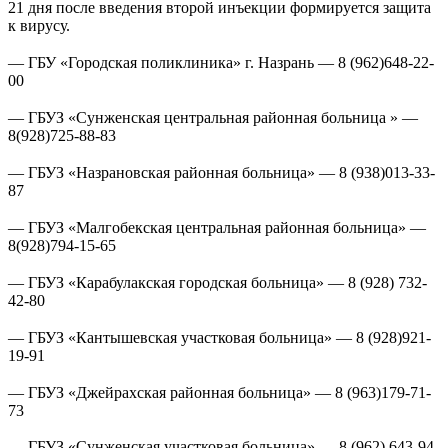
21 дня после введения второй инъекции формируется защита
к вирусу.
⠀
— ГБУ «Городская поликлиника» г. Назрань — 8 (962)648-22-
00
⠀
— ГБУЗ «Сунженская центральная районная больница » —
8(928)725-88-83
⠀
— ГБУЗ «Назрановская районная больница» — 8 (938)013-33-
87
⠀
— ГБУЗ «Малгобекская центральная районная больница» —
8(928)794-15-65
⠀
— ГБУЗ «Карабулакская городская больница» — 8 (928) 732-
42-80
⠀
— ГБУЗ «Кантышевская участковая больница» — 8 (928)921-
19-91
⠀
— ГБУЗ «Джейрахская районная больница» — 8 (963)179-71-
73
— ГБУЗ «Сунженская участковая больница» — 8 (962) 643-94-