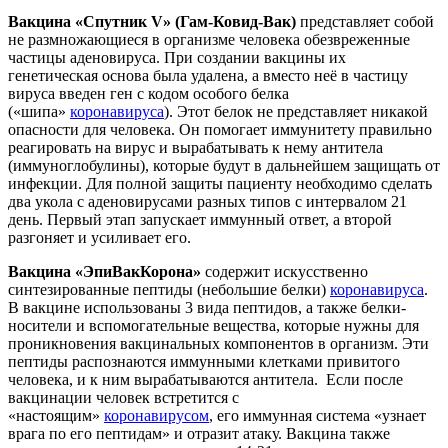
Вакцина «Спутник V» (Гам-Ковид-Вак)
представляет собой
не размножающиеся в организме человека обезвреженные
частицы аденовируса. При создании вакцины их
генетическая основа была удалена, а вместо неё в частицу
вируса введен ген с кодом особого белка
(«шипа»
коронавируса
). Этот белок не представляет никакой
опасности для человека. Он помогает иммунитету правильно
реагировать на вирус и вырабатывать к нему антитела
(иммуноглобулины), которые будут в дальнейшем защищать от
инфекции. Для полной защиты пациенту необходимо сделать
два укола с аденовирусами разных типов с интервалом 21
день. Первый этап запускает иммунный ответ, а второй
разгоняет и усиливает его.
Вакцина «ЭпиВакКорона»
содержит искусственно
синтезированные пептиды (небольшие белки)
коронавируса
.
В вакцине использованы 3 вида пептидов, а также белки-
носители и вспомогательные вещества, которые нужны для
проникновения вакцинальных компонентов в организм. Эти
пептиды распознаются иммунными клетками привитого
человека, и к ним вырабатываются антитела. Если после
вакцинации человек встретится с
«настоящим»
коронавирусом
, его иммунная система «узнает
врага по его пептидам» и отразит атаку. Вакцина также