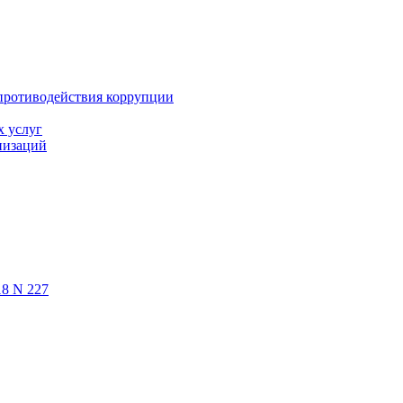
противодействия коррупции
х услуг
низаций
18 N 227