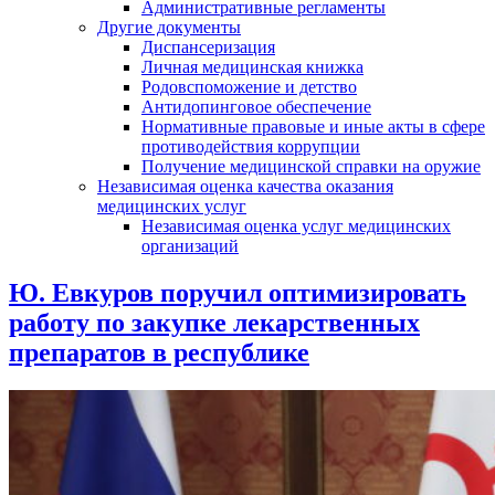
Административные регламенты
Другие документы
Диспансеризация
Личная медицинская книжка
Родовспоможение и детство
Антидопинговое обеспечение
Нормативные правовые и иные акты в сфере
противодействия коррупции
Получение медицинской справки на оружие
Независимая оценка качества оказания
медицинских услуг
Независимая оценка услуг медицинскиx
организаций
Ю. Евкуров поручил оптимизировать
работу по закупке лекарственных
препаратов в республике