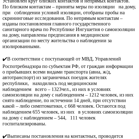
Установлен круг близких контактов и непрямых контактов.
По близким контактам – приняты меры по изоляции⠀на дому,
при⠀соблюдении условий изоляции, отобраны пробы на
скрининговые исследования. По непрямым контактам –
изданы постановления главного государственного
санитарного врача по Республике Ингушетия о самоизоляции
на дому, направлены предписания в медицинские
организации по месту жительства о наблюдении за
изолированными.⠀
⠀
✔️В соответствии с поступающей от МВД, Управлений
Роспотребнадзора по субъектам РФ, от граждан информации
о прибывших всеми видами транспорта (авиа, ж/д,
автотранспорт) из заграничных поездок жителях
республики,⠀находились под медицинским
наблюдением⠀всего – 1323чел., из них в условиях
самоизоляции на дому с наблюдением – 1212 человек, из них
снято наблюдение, по истечении 14 дней, при отсутствии
какой – либо симптоматики, с 668 человек. Остаются под
наблюдением 655 человек, из них⠀в условиях самоизоляции
на дому с наблюдением – 544,⠀111 человек
госпитализированы.⠀⠀
⠀
✔️Выписаны постановления на контактных, проводится