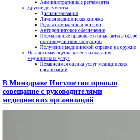
Административные регламенты
Другие документы
Диспансеризация
Личная медицинская книжка
Родовспоможение и детство
Антидопинговое обеспечение
Нормативные правовые и иные акты в сфере
противодействия коррупции
Получение медицинской справки на оружие
Независимая оценка качества оказания
медицинских услуг
Независимая оценка услуг медицинскиx
организаций
В Минздраве Ингушетии прошло
совещание с руководителями
медицинских организаций