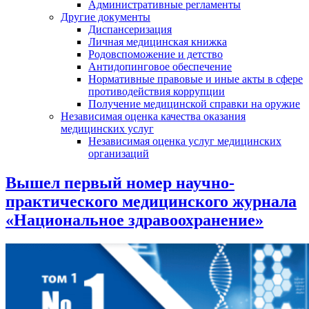
Административные регламенты
Другие документы
Диспансеризация
Личная медицинская книжка
Родовспоможение и детство
Антидопинговое обеспечение
Нормативные правовые и иные акты в сфере
противодействия коррупции
Получение медицинской справки на оружие
Независимая оценка качества оказания
медицинских услуг
Независимая оценка услуг медицинскиx
организаций
Вышел первый номер научно-
практического медицинского журнала
«Национальное здравоохранение»