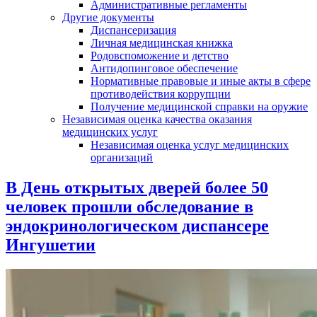
Административные регламенты
Другие документы
Диспансеризация
Личная медицинская книжка
Родовспоможение и детство
Антидопинговое обеспечение
Нормативные правовые и иные акты в сфере
противодействия коррупции
Получение медицинской справки на оружие
Независимая оценка качества оказания
медицинских услуг
Независимая оценка услуг медицинскиx
организаций
В День открытых дверей более 50
человек прошли обследование в
эндокринологическом диспансере
Ингушетии