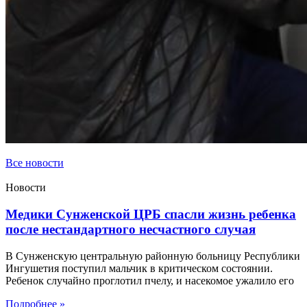
Все новости
Новости
Медики Сунженской ЦРБ спасли жизнь ребенка
после нестандартного несчастного случая
В Сунженскую центральную районную больницу Республики
Ингушетия поступил мальчик в критическом состоянии.
Ребенок случайно проглотил пчелу, и насекомое ужалило его
Подробнее »