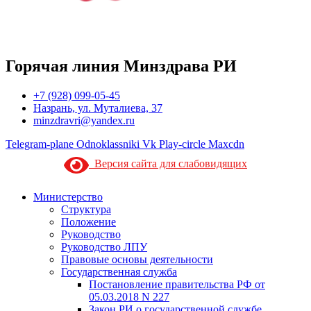
Горячая линия Минздрава РИ
+7 (928) 099-05-45
Назрань, ул. Муталиева, 37
minzdravri@yandex.ru
Telegram-plane
Odnoklassniki
Vk
Play-circle
Maxcdn
Версия сайта для слабовидящих
Министерство
Структура
Положение
Руководство
Руководство ЛПУ
Правовые основы деятельности
Государственная служба
Постановление правительства РФ от
05.03.2018 N 227
Закон РИ о государственной службе