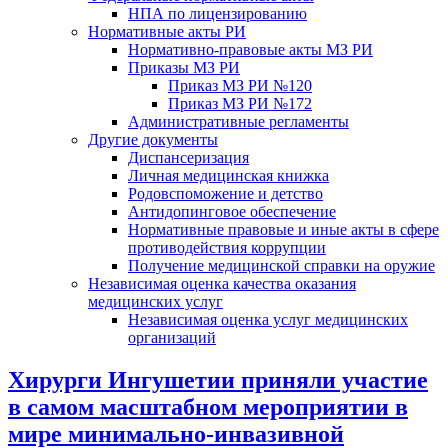
НПА по лицензированию
Нормативные акты РИ
Нормативно-правовые акты МЗ РИ
Приказы МЗ РИ
Приказ МЗ РИ №120
Приказ МЗ РИ №172
Административные регламенты
Другие документы
Диспансеризация
Личная медицинская книжка
Родовспоможение и детство
Антидопинговое обеспечение
Нормативные правовые и иные акты в сфере
противодействия коррупции
Получение медицинской справки на оружие
Независимая оценка качества оказания
медицинских услуг
Независимая оценка услуг медицинскиx
организаций
Хирурги Ингушетии приняли участие
в самом масштабном мероприятии в
мире минимально-инвазивной