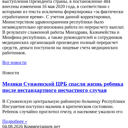
выступления Президента страны, в постановление 484
внесены изменения 16 мая 2020 года, в соответствии с
которыми из текста исключена формулировка «за фактически
отработанное время». С учетом данной корректировки,
Министерством здравоохранения республики было
незамедлительно организована работа по перерасчету выплат.
В результате слаженной работы Минздрава, Казначейства и
Минфина республики, а также руководителей и сотрудников
медицинских организаций произведен полный перерасчет
средств, деньги поступили на лицевые счета медицинских
работников.
Все новости
Новости
Медики Сунженской ЦРБ спасли жизнь ребенка
после нестандартного несчастного случая
В Сунженскую центральную районную больницу Республики
Ингушетия поступил мальчик в критическом состоянии.
Ребенок случайно проглотил пчелу, и насекомое ужалило его
Подробнее »
04.08.2026
Комментариев нет