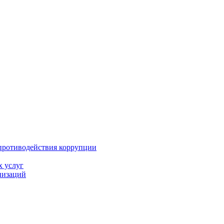
противодействия коррупции
х услуг
низаций