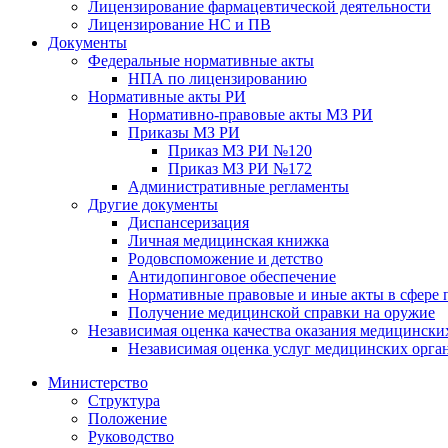
Лицензирование фармацевтической деятельности
Лицензирование НС и ПВ
Документы
Федеральные нормативные акты
НПА по лицензированию
Нормативные акты РИ
Нормативно-правовые акты МЗ РИ
Приказы МЗ РИ
Приказ МЗ РИ №120
Приказ МЗ РИ №172
Административные регламенты
Другие документы
Диспансеризация
Личная медицинская книжка
Родовспоможение и детство
Антидопинговое обеспечение
Нормативные правовые и иные акты в сфере 
Получение медицинской справки на оружие
Независимая оценка качества оказания медицински
Независимая оценка услуг медицинскиx орга
Министерство
Структура
Положение
Руководство